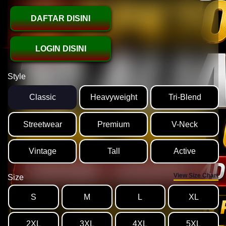
DAFTAR DISINI
LOGIN DISINI
Style
Classic
Heavyweight
Tri-Blend
Streetwear
Premium
V-Neck
Vintage
Tall
Active
View Size Chart
Size
S
M
L
XL
2XL
3XL
4XL
5XL