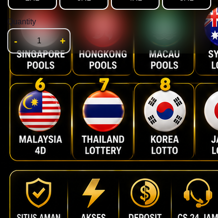
Quantity
-
+