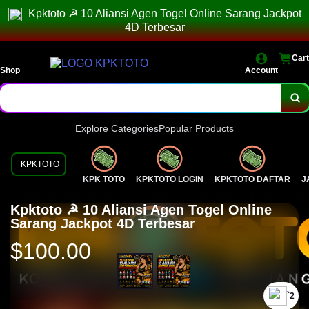
Kpktoto ☭ 10 Aliansi Agen Togel Online Sarang Jackpot
4D Terbesar
Cart
Shop
Account
Explore Categories
Popular Products
KPKTOTO
KPK TOTO
KPKTOTO LOGIN
KPKTOTO DAFTAR
J
Kpktoto ☭ 10 Aliansi Agen Togel Online
Sarang Jackpot 4D Terbesar
$100.00
`2