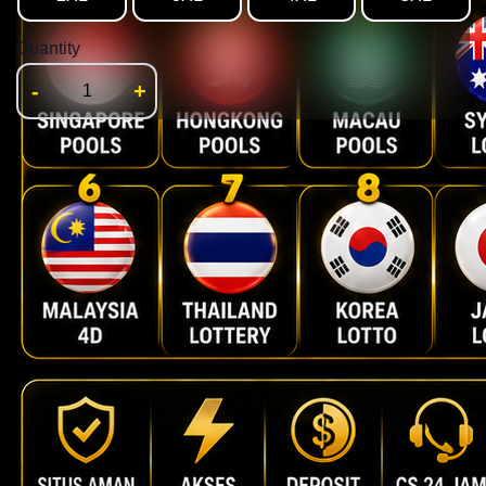
Quantity
-
+