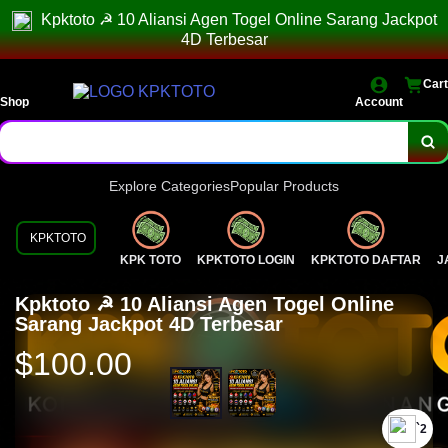
Kpktoto ☭ 10 Aliansi Agen Togel Online Sarang Jackpot
4D Terbesar
Cart
Shop
Account
Explore Categories
Popular Products
KPKTOTO
KPK TOTO
KPKTOTO LOGIN
KPKTOTO DAFTAR
J
Kpktoto ☭ 10 Aliansi Agen Togel Online
Sarang Jackpot 4D Terbesar
$100.00
`2