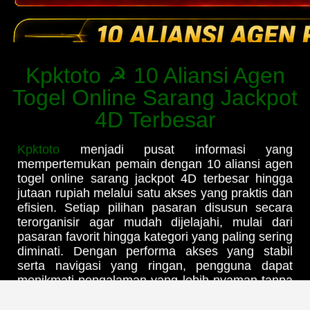
Kpktoto ☭ 10 Aliansi Agen
Togel Online Sarang Jackpot
4D Terbesar
Kpktoto
menjadi pusat informasi yang
mempertemukan pemain dengan 10 aliansi agen
togel online sarang jackpot 4D terbesar hingga
jutaan rupiah melalui satu akses yang praktis dan
efisien. Setiap pilihan pasaran disusun secara
terorganisir agar mudah dijelajahi, mulai dari
pasaran favorit hingga kategori yang paling sering
diminati. Dengan performa akses yang stabil
serta navigasi yang ringan, pengguna dapat
menikmati pengalaman yang lebih nyaman tanpa
harus berpindah-pindah situs untuk mencari
informasi yang dibutuhkan.