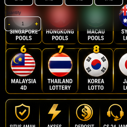
Quantity
-
+