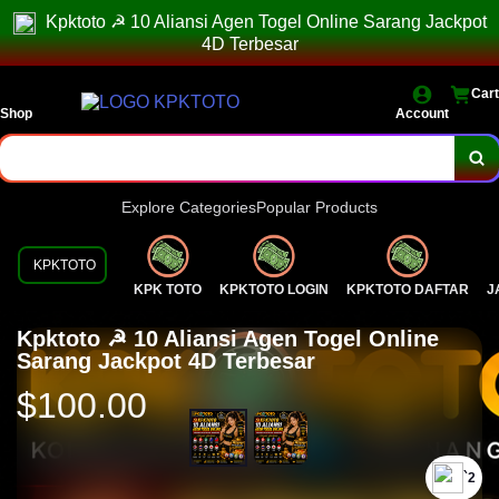
Kpktoto ☭ 10 Aliansi Agen Togel Online Sarang Jackpot
4D Terbesar
Cart
Shop
Account
Explore Categories
Popular Products
KPKTOTO
KPK TOTO
KPKTOTO LOGIN
KPKTOTO DAFTAR
J
Kpktoto ☭ 10 Aliansi Agen Togel Online
Sarang Jackpot 4D Terbesar
$100.00
`2