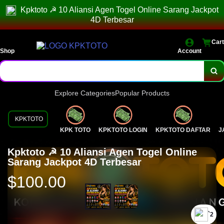
Kpktoto ☭ 10 Aliansi Agen Togel Online Sarang Jackpot
4D Terbesar
Cart
Shop
Account
Explore Categories
Popular Products
KPKTOTO
KPK TOTO
KPKTOTO LOGIN
KPKTOTO DAFTAR
J
Kpktoto ☭ 10 Aliansi Agen Togel Online
Sarang Jackpot 4D Terbesar
$100.00
`2