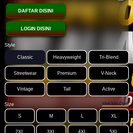
DAFTAR DISINI
LOGIN DISINI
Style
Classic
Heavyweight
Tri-Blend
Streetwear
Premium
V-Neck
Vintage
Tall
Active
View Size Chart
Size
S
M
L
XL
2XL
3XL
4XL
5XL