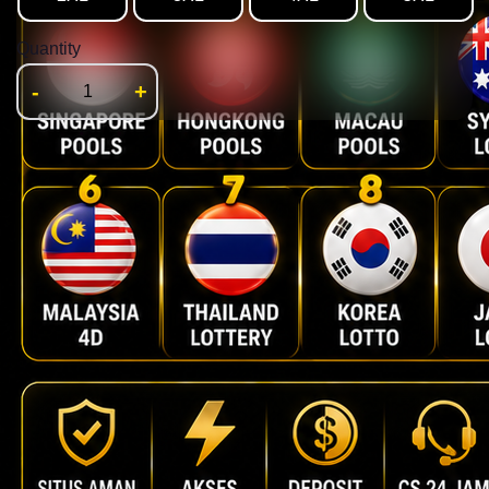
Quantity
-
+