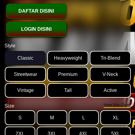
DAFTAR DISINI
LOGIN DISINI
Style
Classic
Heavyweight
Tri-Blend
Streetwear
Premium
V-Neck
Vintage
Tall
Active
View Size Chart
Size
S
M
L
XL
2XL
3XL
4XL
5XL