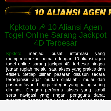
Kpktoto ☭ 10 Aliansi Agen
Togel Online Sarang Jackpot
4D Terbesar
Kpktoto
menjadi pusat informasi yang
mempertemukan pemain dengan 10 aliansi agen
togel online sarang jackpot 4D terbesar hingga
jutaan rupiah melalui satu akses yang praktis dan
efisien. Setiap pilihan pasaran disusun secara
terorganisir agar mudah dijelajahi, mulai dari
pasaran favorit hingga kategori yang paling sering
diminati. Dengan performa akses yang stabil
serta navigasi yang ringan, pengguna dapat
menikmati pengalaman yang lebih nyaman tanpa
harus berpindah-pindah situs untuk mencari
informasi yang dibutuhkan.