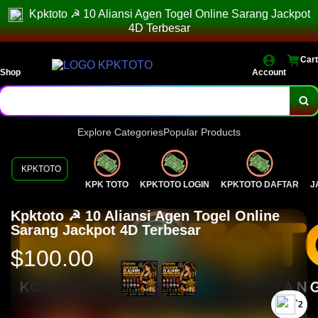
Kpktoto ☭ 10 Aliansi Agen Togel Online Sarang Jackpot
4D Terbesar
Cart
Shop
Account
Explore Categories
Popular Products
KPKTOTO
KPK TOTO
KPKTOTO LOGIN
KPKTOTO DAFTAR
J
Kpktoto ☭ 10 Aliansi Agen Togel Online
Sarang Jackpot 4D Terbesar
$100.00
`2