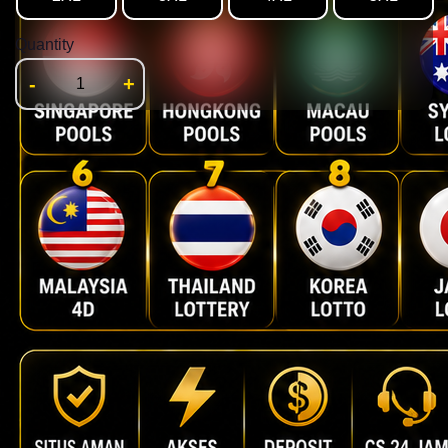
Quantity
-
+