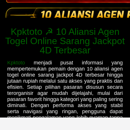
Kpktoto ☭ 10 Aliansi Agen
Togel Online Sarang Jackpot
4D Terbesar
Kpktoto
menjadi pusat informasi yang
mempertemukan pemain dengan 10 aliansi agen
togel online sarang jackpot 4D terbesar hingga
jutaan rupiah melalui satu akses yang praktis dan
efisien. Setiap pilihan pasaran disusun secara
terorganisir agar mudah dijelajahi, mulai dari
pasaran favorit hingga kategori yang paling sering
diminati. Dengan performa akses yang stabil
serta navigasi yang ringan, pengguna dapat
menikmati pengalaman yang lebih nyaman tanpa
harus berpindah-pindah situs untuk mencari
informasi yang dibutuhkan.