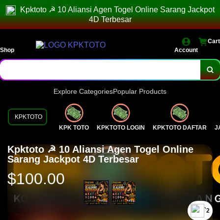
Kpktoto ☭ 10 Aliansi Agen Togel Online Sarang Jackpot
4D Terbesar
Cart
Shop
Account
Explore Categories
Popular Products
KPKTOTO
KPK TOTO
KPKTOTO LOGIN
KPKTOTO DAFTAR
J
Kpktoto ☭ 10 Aliansi Agen Togel Online
Sarang Jackpot 4D Terbesar
$100.00
`2