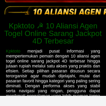
Kpktoto ☭ 10 Aliansi Agen
Togel Online Sarang Jackpot
4D Terbesar
Kpktoto
menjadi pusat informasi yang
mempertemukan pemain dengan 10 aliansi agen
togel online sarang jackpot 4D terbesar hingga
jutaan rupiah melalui satu akses yang praktis dan
efisien. Setiap pilihan pasaran disusun secara
terorganisir agar mudah dijelajahi, mulai dari
pasaran favorit hingga kategori yang paling sering
diminati. Dengan performa akses yang stabil
serta navigasi yang ringan, pengguna dapat
menikmati pengalaman yang lebih nyaman tanpa
harus berpindah-pindah situs untuk mencari
informasi yang dibutuhkan.