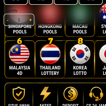
Quantity
-
+