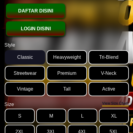
DAFTAR DISINI
LOGIN DISINI
Style
Classic
Heavyweight
Tri-Blend
Streetwear
Premium
V-Neck
Vintage
Tall
Active
View Size Chart
Size
S
M
L
XL
2XL
3XL
4XL
5XL