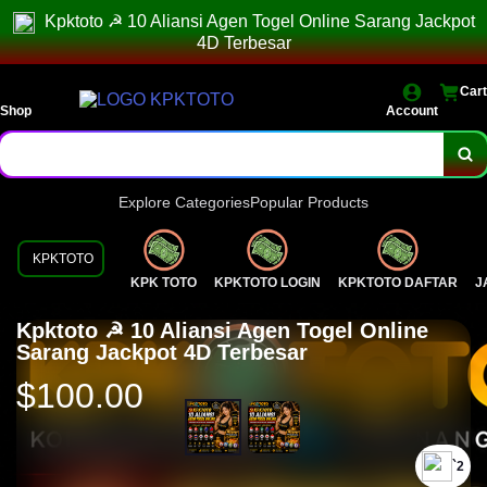
Kpktoto ☭ 10 Aliansi Agen Togel Online Sarang Jackpot
4D Terbesar
Cart
Shop
Account
Explore Categories
Popular Products
KPKTOTO
KPK TOTO
KPKTOTO LOGIN
KPKTOTO DAFTAR
J
Kpktoto ☭ 10 Aliansi Agen Togel Online
Sarang Jackpot 4D Terbesar
$100.00
`2