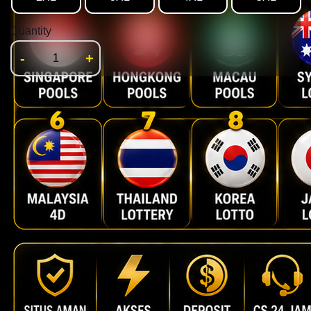
Quantity
-
+