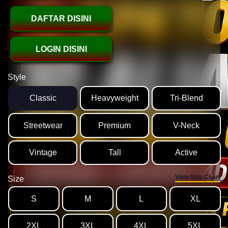
DAFTAR DISINI
LOGIN DISINI
Style
Classic
Heavyweight
Tri-Blend
Streetwear
Premium
V-Neck
Vintage
Tall
Active
View Size Chart
Size
S
M
L
XL
2XL
3XL
4XL
5XL