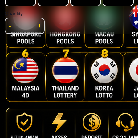
Quantity
-
+