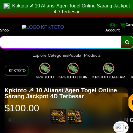
Kpktoto ☭ 10 Aliansi Agen Togel Online Sarang Jackpot
4D Terbesar
Cart
Shop
Account
Explore Categories
Popular Products
KPKTOTO
KPK TOTO
KPKTOTO LOGIN
KPKTOTO DAFTAR
J
Kpktoto ☭ 10 Aliansi Agen Togel Online
Sarang Jackpot 4D Terbesar
$100.00
`2