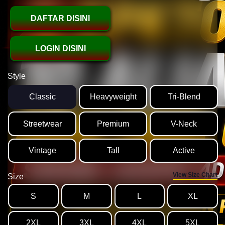
DAFTAR DISINI
LOGIN DISINI
Style
Classic
Heavyweight
Tri-Blend
Streetwear
Premium
V-Neck
Vintage
Tall
Active
View Size Chart
Size
S
M
L
XL
2XL
3XL
4XL
5XL