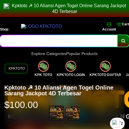
Kpktoto ☭ 10 Aliansi Agen Togel Online Sarang Jackpot
4D Terbesar
Cart
Shop
Account
Explore Categories
Popular Products
KPKTOTO
KPK TOTO
KPKTOTO LOGIN
KPKTOTO DAFTAR
J
Kpktoto ☭ 10 Aliansi Agen Togel Online
Sarang Jackpot 4D Terbesar
$100.00
`2