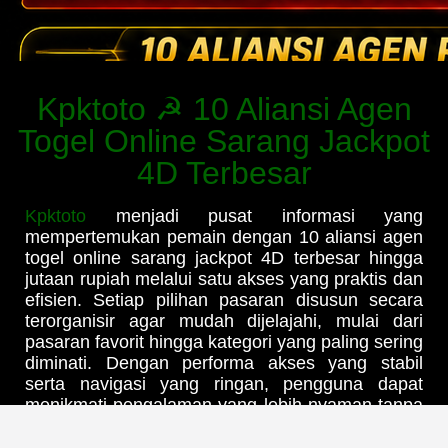
Kpktoto ☭ 10 Aliansi Agen
Togel Online Sarang Jackpot
4D Terbesar
Kpktoto
menjadi pusat informasi yang
mempertemukan pemain dengan 10 aliansi agen
togel online sarang jackpot 4D terbesar hingga
jutaan rupiah melalui satu akses yang praktis dan
efisien. Setiap pilihan pasaran disusun secara
terorganisir agar mudah dijelajahi, mulai dari
pasaran favorit hingga kategori yang paling sering
diminati. Dengan performa akses yang stabil
serta navigasi yang ringan, pengguna dapat
menikmati pengalaman yang lebih nyaman tanpa
harus berpindah-pindah situs untuk mencari
informasi yang dibutuhkan.