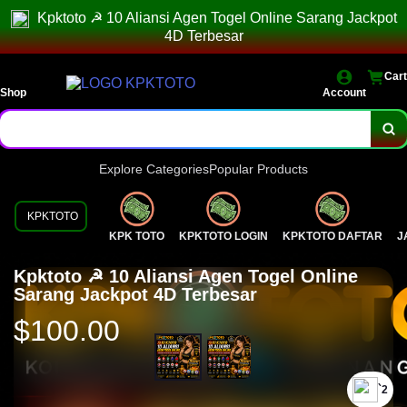
Kpktoto ☭ 10 Aliansi Agen Togel Online Sarang Jackpot
4D Terbesar
Cart
Shop
Account
Explore Categories
Popular Products
KPKTOTO
KPK TOTO
KPKTOTO LOGIN
KPKTOTO DAFTAR
J
Kpktoto ☭ 10 Aliansi Agen Togel Online
Sarang Jackpot 4D Terbesar
$100.00
`2