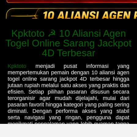
Kpktoto ☭ 10 Aliansi Agen
Togel Online Sarang Jackpot
4D Terbesar
Kpktoto
menjadi pusat informasi yang
mempertemukan pemain dengan 10 aliansi agen
togel online sarang jackpot 4D terbesar hingga
jutaan rupiah melalui satu akses yang praktis dan
efisien. Setiap pilihan pasaran disusun secara
terorganisir agar mudah dijelajahi, mulai dari
pasaran favorit hingga kategori yang paling sering
diminati. Dengan performa akses yang stabil
serta navigasi yang ringan, pengguna dapat
menikmati pengalaman yang lebih nyaman tanpa
harus berpindah-pindah situs untuk mencari
informasi yang dibutuhkan.