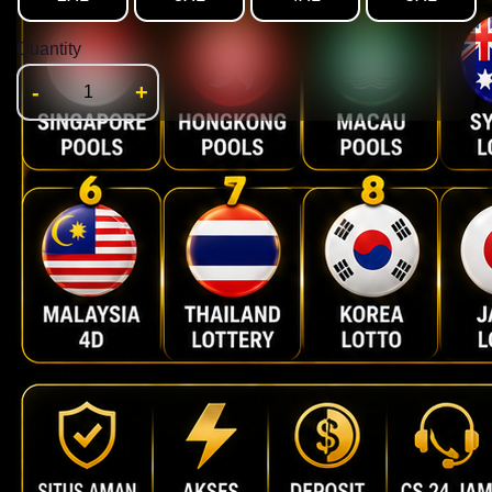
Quantity
-
+