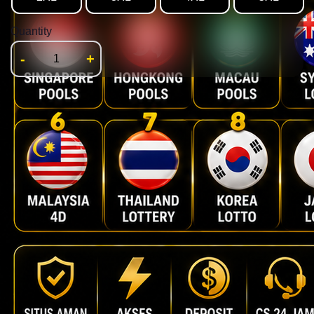
Quantity
-
+