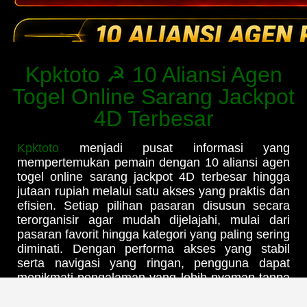
Kpktoto ☭ 10 Aliansi Agen
Togel Online Sarang Jackpot
4D Terbesar
Kpktoto
menjadi pusat informasi yang
mempertemukan pemain dengan 10 aliansi agen
togel online sarang jackpot 4D terbesar hingga
jutaan rupiah melalui satu akses yang praktis dan
efisien. Setiap pilihan pasaran disusun secara
terorganisir agar mudah dijelajahi, mulai dari
pasaran favorit hingga kategori yang paling sering
diminati. Dengan performa akses yang stabil
serta navigasi yang ringan, pengguna dapat
menikmati pengalaman yang lebih nyaman tanpa
harus berpindah-pindah situs untuk mencari
informasi yang dibutuhkan.