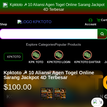
Kpktoto ☭ 10 Aliansi Agen Togel Online Sarang Jackpot
4D Terbesar
Cart
Shop
Account
Explore Categories
Popular Products
KPKTOTO
KPK TOTO
KPKTOTO LOGIN
KPKTOTO DAFTAR
J
Kpktoto ☭ 10 Aliansi Agen Togel Online
Sarang Jackpot 4D Terbesar
$100.00
`2