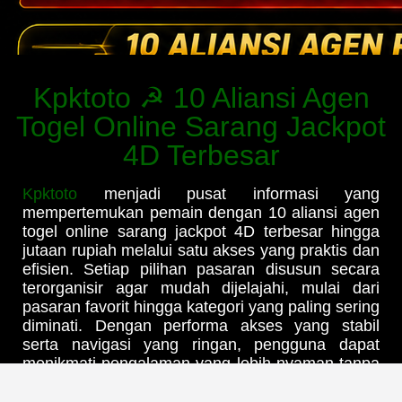
Kpktoto ☭ 10 Aliansi Agen
Togel Online Sarang Jackpot
4D Terbesar
Kpktoto
menjadi pusat informasi yang
mempertemukan pemain dengan 10 aliansi agen
togel online sarang jackpot 4D terbesar hingga
jutaan rupiah melalui satu akses yang praktis dan
efisien. Setiap pilihan pasaran disusun secara
terorganisir agar mudah dijelajahi, mulai dari
pasaran favorit hingga kategori yang paling sering
diminati. Dengan performa akses yang stabil
serta navigasi yang ringan, pengguna dapat
menikmati pengalaman yang lebih nyaman tanpa
harus berpindah-pindah situs untuk mencari
informasi yang dibutuhkan.