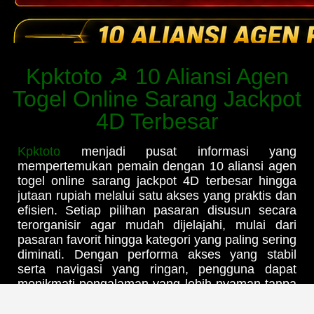
Kpktoto ☭ 10 Aliansi Agen
Togel Online Sarang Jackpot
4D Terbesar
Kpktoto
menjadi pusat informasi yang
mempertemukan pemain dengan 10 aliansi agen
togel online sarang jackpot 4D terbesar hingga
jutaan rupiah melalui satu akses yang praktis dan
efisien. Setiap pilihan pasaran disusun secara
terorganisir agar mudah dijelajahi, mulai dari
pasaran favorit hingga kategori yang paling sering
diminati. Dengan performa akses yang stabil
serta navigasi yang ringan, pengguna dapat
menikmati pengalaman yang lebih nyaman tanpa
harus berpindah-pindah situs untuk mencari
informasi yang dibutuhkan.