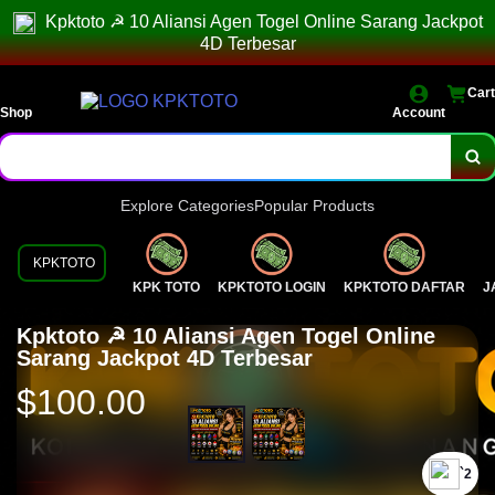
Kpktoto ☭ 10 Aliansi Agen Togel Online Sarang Jackpot
4D Terbesar
Cart
Shop
Account
Explore Categories
Popular Products
KPKTOTO
KPK TOTO
KPKTOTO LOGIN
KPKTOTO DAFTAR
J
Kpktoto ☭ 10 Aliansi Agen Togel Online
Sarang Jackpot 4D Terbesar
$100.00
`2