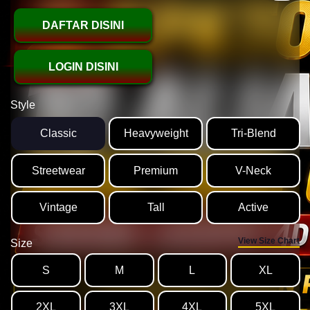
DAFTAR DISINI
LOGIN DISINI
Style
Classic
Heavyweight
Tri-Blend
Streetwear
Premium
V-Neck
Vintage
Tall
Active
View Size Chart
Size
S
M
L
XL
2XL
3XL
4XL
5XL