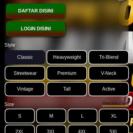
DAFTAR DISINI
LOGIN DISINI
Style
Classic
Heavyweight
Tri-Blend
Streetwear
Premium
V-Neck
Vintage
Tall
Active
View Size Chart
Size
S
M
L
XL
2XL
3XL
4XL
5XL