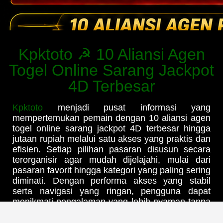
Kpktoto ☭ 10 Aliansi Agen
Togel Online Sarang Jackpot
4D Terbesar
Kpktoto
menjadi pusat informasi yang
mempertemukan pemain dengan 10 aliansi agen
togel online sarang jackpot 4D terbesar hingga
jutaan rupiah melalui satu akses yang praktis dan
efisien. Setiap pilihan pasaran disusun secara
terorganisir agar mudah dijelajahi, mulai dari
pasaran favorit hingga kategori yang paling sering
diminati. Dengan performa akses yang stabil
serta navigasi yang ringan, pengguna dapat
menikmati pengalaman yang lebih nyaman tanpa
harus berpindah-pindah situs untuk mencari
informasi yang dibutuhkan.