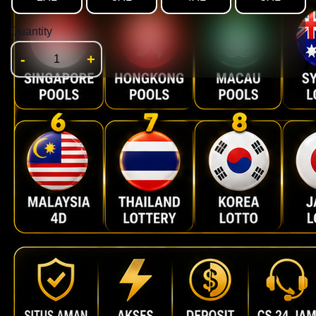
Quantity
-
+