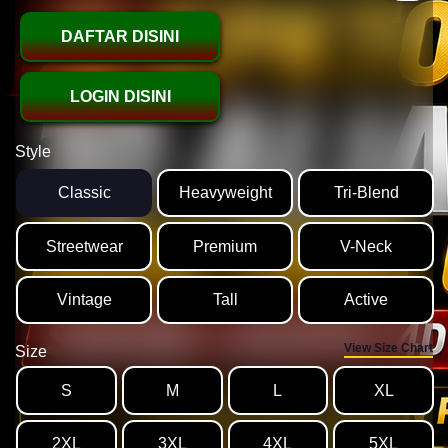
DAFTAR DISINI
LOGIN DISINI
Style
Classic
Heavyweight
Tri-Blend
Streetwear
Premium
V-Neck
Vintage
Tall
Active
View Size Chart
Size
S
M
L
XL
2XL
3XL
4XL
5XL