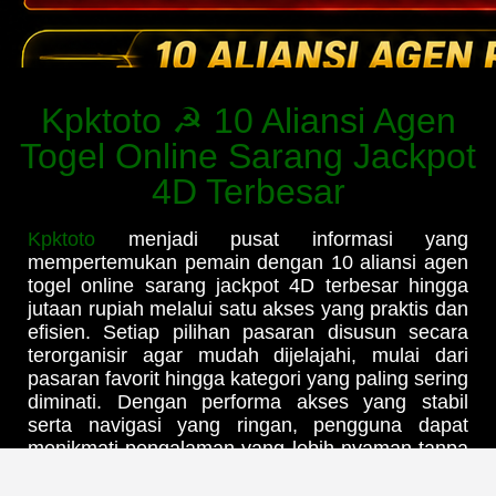
Kpktoto ☭ 10 Aliansi Agen
Togel Online Sarang Jackpot
4D Terbesar
Kpktoto
menjadi pusat informasi yang
mempertemukan pemain dengan 10 aliansi agen
togel online sarang jackpot 4D terbesar hingga
jutaan rupiah melalui satu akses yang praktis dan
efisien. Setiap pilihan pasaran disusun secara
terorganisir agar mudah dijelajahi, mulai dari
pasaran favorit hingga kategori yang paling sering
diminati. Dengan performa akses yang stabil
serta navigasi yang ringan, pengguna dapat
menikmati pengalaman yang lebih nyaman tanpa
harus berpindah-pindah situs untuk mencari
informasi yang dibutuhkan.