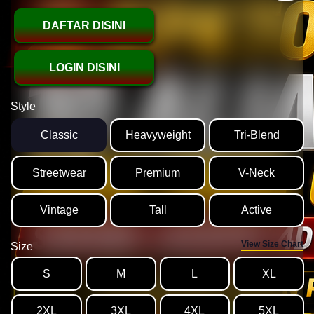
DAFTAR DISINI
LOGIN DISINI
Style
Classic
Heavyweight
Tri-Blend
Streetwear
Premium
V-Neck
Vintage
Tall
Active
View Size Chart
Size
S
M
L
XL
2XL
3XL
4XL
5XL