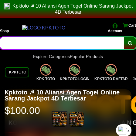
Kpktoto ☭ 10 Aliansi Agen Togel Online Sarang Jackpot
4D Terbesar
Cart
Shop
Account
Explore Categories
Popular Products
KPKTOTO
KPK TOTO
KPKTOTO LOGIN
KPKTOTO DAFTAR
J
Kpktoto ☭ 10 Aliansi Agen Togel Online
Sarang Jackpot 4D Terbesar
$100.00
`2