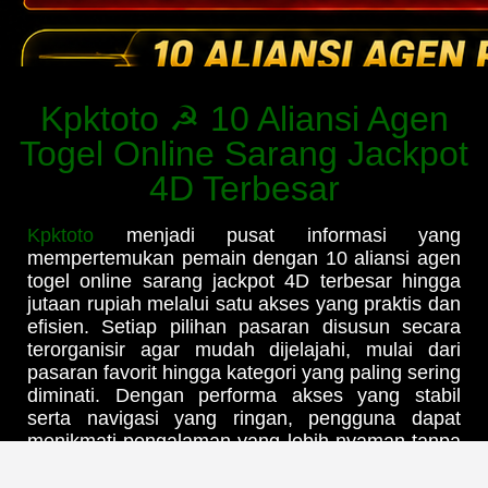
Kpktoto ☭ 10 Aliansi Agen
Togel Online Sarang Jackpot
4D Terbesar
Kpktoto
menjadi pusat informasi yang
mempertemukan pemain dengan 10 aliansi agen
togel online sarang jackpot 4D terbesar hingga
jutaan rupiah melalui satu akses yang praktis dan
efisien. Setiap pilihan pasaran disusun secara
terorganisir agar mudah dijelajahi, mulai dari
pasaran favorit hingga kategori yang paling sering
diminati. Dengan performa akses yang stabil
serta navigasi yang ringan, pengguna dapat
menikmati pengalaman yang lebih nyaman tanpa
harus berpindah-pindah situs untuk mencari
informasi yang dibutuhkan.