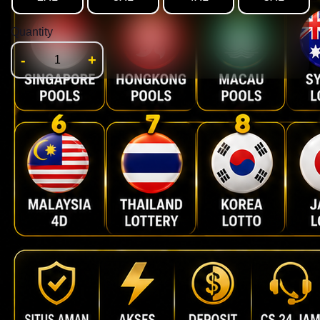
Quantity
-
+