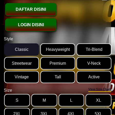
DAFTAR DISINI
LOGIN DISINI
Style
Classic
Heavyweight
Tri-Blend
Streetwear
Premium
V-Neck
Vintage
Tall
Active
View Size Chart
Size
S
M
L
XL
2XL
3XL
4XL
5XL