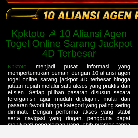
Kpktoto ☭ 10 Aliansi Agen
Togel Online Sarang Jackpot
4D Terbesar
Kpktoto
menjadi pusat informasi yang
mempertemukan pemain dengan 10 aliansi agen
togel online sarang jackpot 4D terbesar hingga
jutaan rupiah melalui satu akses yang praktis dan
efisien. Setiap pilihan pasaran disusun secara
terorganisir agar mudah dijelajahi, mulai dari
pasaran favorit hingga kategori yang paling sering
diminati. Dengan performa akses yang stabil
serta navigasi yang ringan, pengguna dapat
menikmati pengalaman yang lebih nyaman tanpa
harus berpindah-pindah situs untuk mencari
informasi yang dibutuhkan.