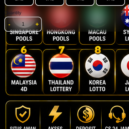
Quantity
-
+