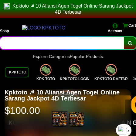
Kpktoto ☭ 10 Aliansi Agen Togel Online Sarang Jackpot
4D Terbesar
Cart
Shop
Account
Explore Categories
Popular Products
KPKTOTO
KPK TOTO
KPKTOTO LOGIN
KPKTOTO DAFTAR
J
Kpktoto ☭ 10 Aliansi Agen Togel Online
Sarang Jackpot 4D Terbesar
$100.00
`2