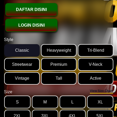
DAFTAR DISINI
LOGIN DISINI
Style
Classic
Heavyweight
Tri-Blend
Streetwear
Premium
V-Neck
Vintage
Tall
Active
View Size Chart
Size
S
M
L
XL
2XL
3XL
4XL
5XL