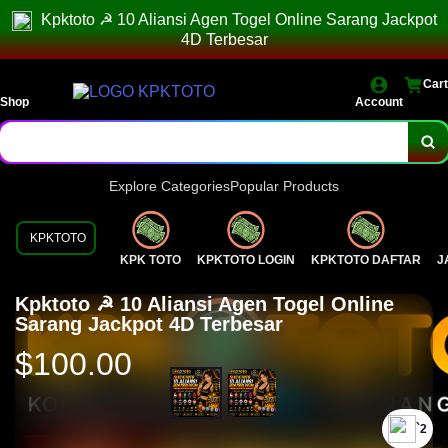
Kpktoto ☭ 10 Aliansi Agen Togel Online Sarang Jackpot
4D Terbesar
Cart
Shop
Account
Explore Categories
Popular Products
KPKTOTO
KPK TOTO
KPKTOTO LOGIN
KPKTOTO DAFTAR
J
Kpktoto ☭ 10 Aliansi Agen Togel Online
Sarang Jackpot 4D Terbesar
$100.00
`2