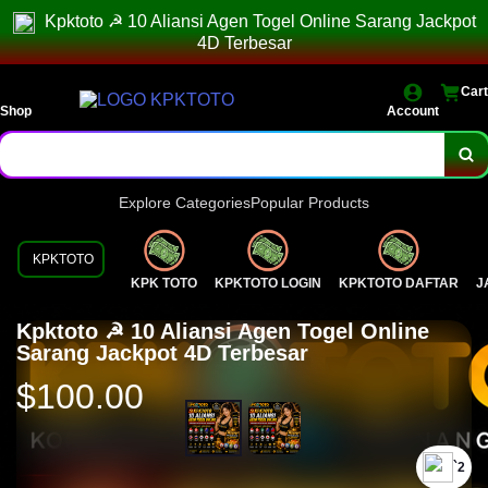
Kpktoto ☭ 10 Aliansi Agen Togel Online Sarang Jackpot
4D Terbesar
Cart
Shop
Account
Explore Categories
Popular Products
KPKTOTO
KPK TOTO
KPKTOTO LOGIN
KPKTOTO DAFTAR
J
Kpktoto ☭ 10 Aliansi Agen Togel Online
Sarang Jackpot 4D Terbesar
$100.00
`2