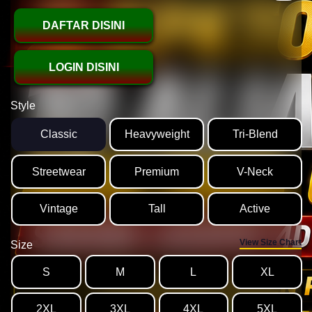
DAFTAR DISINI
LOGIN DISINI
Style
Classic
Heavyweight
Tri-Blend
Streetwear
Premium
V-Neck
Vintage
Tall
Active
View Size Chart
Size
S
M
L
XL
2XL
3XL
4XL
5XL