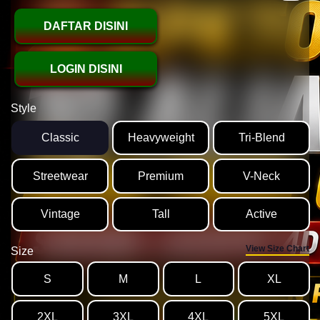
DAFTAR DISINI
LOGIN DISINI
Style
Classic
Heavyweight
Tri-Blend
Streetwear
Premium
V-Neck
Vintage
Tall
Active
View Size Chart
Size
S
M
L
XL
2XL
3XL
4XL
5XL