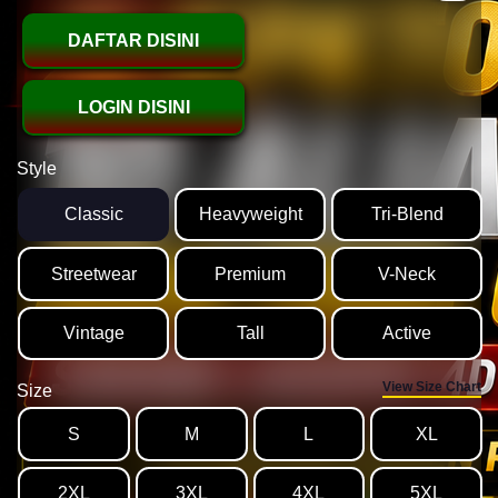
DAFTAR DISINI
LOGIN DISINI
Style
Classic
Heavyweight
Tri-Blend
Streetwear
Premium
V-Neck
Vintage
Tall
Active
View Size Chart
Size
S
M
L
XL
2XL
3XL
4XL
5XL