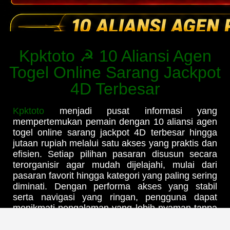
Kpktoto ☭ 10 Aliansi Agen
Togel Online Sarang Jackpot
4D Terbesar
Kpktoto
menjadi pusat informasi yang
mempertemukan pemain dengan 10 aliansi agen
togel online sarang jackpot 4D terbesar hingga
jutaan rupiah melalui satu akses yang praktis dan
efisien. Setiap pilihan pasaran disusun secara
terorganisir agar mudah dijelajahi, mulai dari
pasaran favorit hingga kategori yang paling sering
diminati. Dengan performa akses yang stabil
serta navigasi yang ringan, pengguna dapat
menikmati pengalaman yang lebih nyaman tanpa
harus berpindah-pindah situs untuk mencari
informasi yang dibutuhkan.