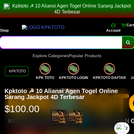
Kpktoto ☭ 10 Aliansi Agen Togel Online Sarang Jackpot
4D Terbesar
Cart
Shop
Account
Explore Categories
Popular Products
KPKTOTO
KPK TOTO
KPKTOTO LOGIN
KPKTOTO DAFTAR
J
Kpktoto ☭ 10 Aliansi Agen Togel Online
Sarang Jackpot 4D Terbesar
$100.00
`2