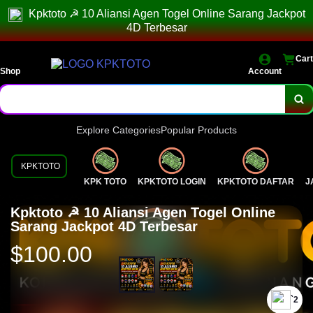
Kpktoto ☭ 10 Aliansi Agen Togel Online Sarang Jackpot
4D Terbesar
Cart
Shop
Account
Explore Categories
Popular Products
KPKTOTO
KPK TOTO
KPKTOTO LOGIN
KPKTOTO DAFTAR
J
Kpktoto ☭ 10 Aliansi Agen Togel Online
Sarang Jackpot 4D Terbesar
$100.00
`2