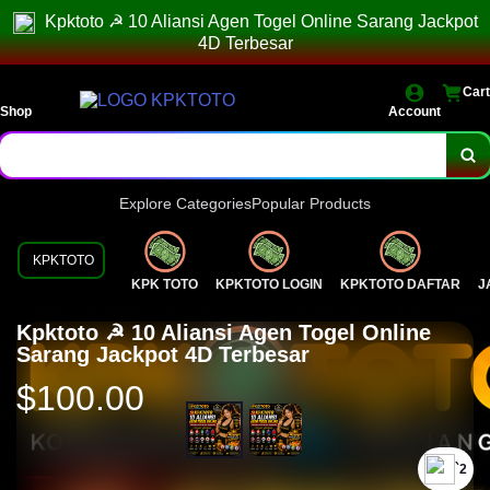
Kpktoto ☭ 10 Aliansi Agen Togel Online Sarang Jackpot
4D Terbesar
Cart
Shop
Account
Explore Categories
Popular Products
KPKTOTO
KPK TOTO
KPKTOTO LOGIN
KPKTOTO DAFTAR
J
Kpktoto ☭ 10 Aliansi Agen Togel Online
Sarang Jackpot 4D Terbesar
$100.00
`2