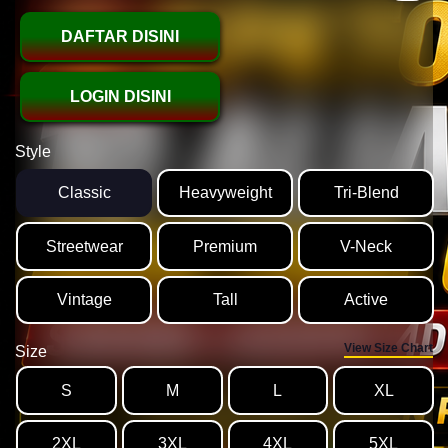
DAFTAR DISINI
LOGIN DISINI
Style
Classic
Heavyweight
Tri-Blend
Streetwear
Premium
V-Neck
Vintage
Tall
Active
View Size Chart
Size
S
M
L
XL
2XL
3XL
4XL
5XL