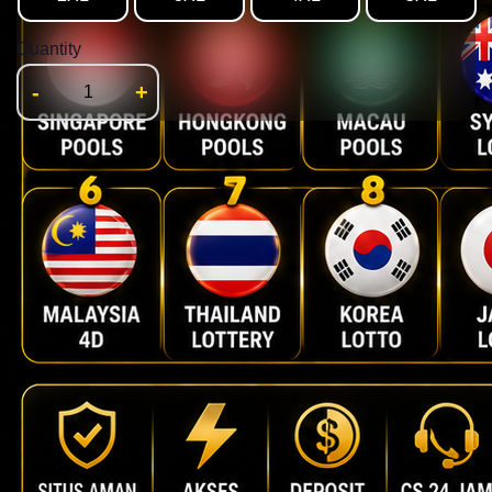
Quantity
-
+