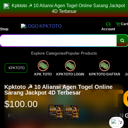
Kpktoto ☭ 10 Aliansi Agen Togel Online Sarang Jackpot
4D Terbesar
Cart
Shop
Account
Explore Categories
Popular Products
KPKTOTO
KPK TOTO
KPKTOTO LOGIN
KPKTOTO DAFTAR
J
Kpktoto ☭ 10 Aliansi Agen Togel Online
Sarang Jackpot 4D Terbesar
$100.00
`2