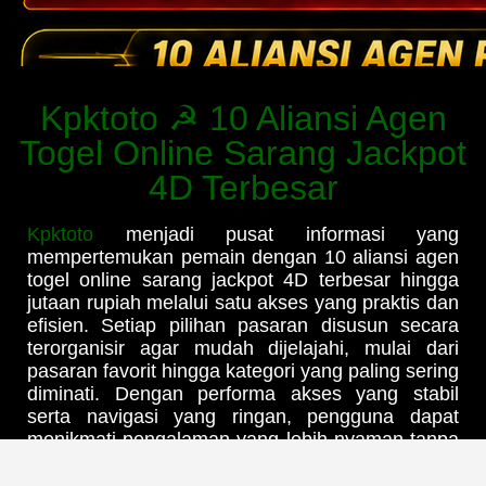
Kpktoto ☭ 10 Aliansi Agen
Togel Online Sarang Jackpot
4D Terbesar
Kpktoto
menjadi pusat informasi yang
mempertemukan pemain dengan 10 aliansi agen
togel online sarang jackpot 4D terbesar hingga
jutaan rupiah melalui satu akses yang praktis dan
efisien. Setiap pilihan pasaran disusun secara
terorganisir agar mudah dijelajahi, mulai dari
pasaran favorit hingga kategori yang paling sering
diminati. Dengan performa akses yang stabil
serta navigasi yang ringan, pengguna dapat
menikmati pengalaman yang lebih nyaman tanpa
harus berpindah-pindah situs untuk mencari
informasi yang dibutuhkan.