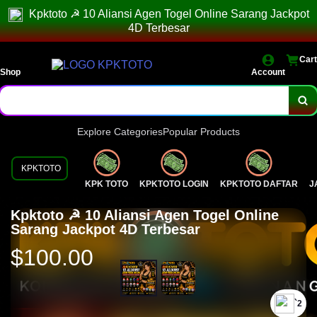
Kpktoto ☭ 10 Aliansi Agen Togel Online Sarang Jackpot
4D Terbesar
Cart
Shop
Account
Explore Categories
Popular Products
KPKTOTO
KPK TOTO
KPKTOTO LOGIN
KPKTOTO DAFTAR
J
Kpktoto ☭ 10 Aliansi Agen Togel Online
Sarang Jackpot 4D Terbesar
$100.00
`2