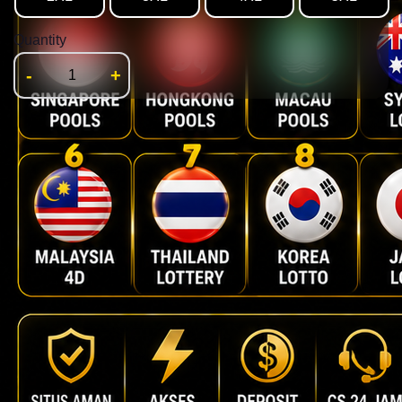
Quantity
-
+