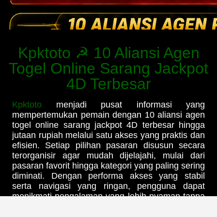
Kpktoto ☭ 10 Aliansi Agen
Togel Online Sarang Jackpot
4D Terbesar
Kpktoto
menjadi pusat informasi yang
mempertemukan pemain dengan 10 aliansi agen
togel online sarang jackpot 4D terbesar hingga
jutaan rupiah melalui satu akses yang praktis dan
efisien. Setiap pilihan pasaran disusun secara
terorganisir agar mudah dijelajahi, mulai dari
pasaran favorit hingga kategori yang paling sering
diminati. Dengan performa akses yang stabil
serta navigasi yang ringan, pengguna dapat
menikmati pengalaman yang lebih nyaman tanpa
harus berpindah-pindah situs untuk mencari
informasi yang dibutuhkan.