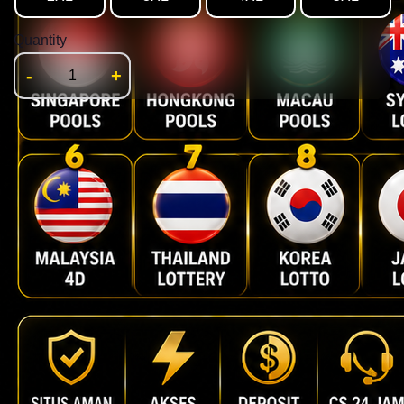
Quantity
-
+