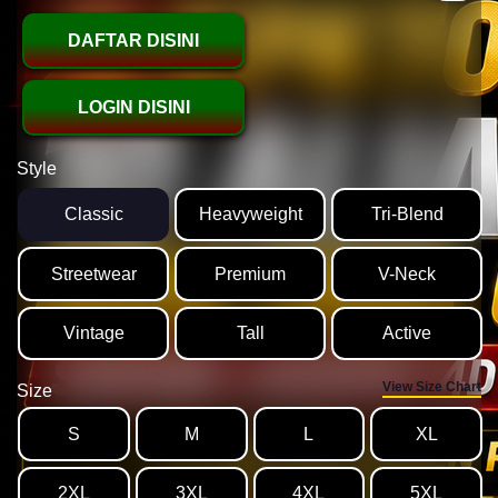
DAFTAR DISINI
LOGIN DISINI
Style
Classic
Heavyweight
Tri-Blend
Streetwear
Premium
V-Neck
Vintage
Tall
Active
View Size Chart
Size
S
M
L
XL
2XL
3XL
4XL
5XL