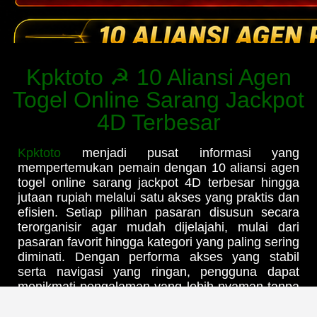
Kpktoto ☭ 10 Aliansi Agen
Togel Online Sarang Jackpot
4D Terbesar
Kpktoto
menjadi pusat informasi yang
mempertemukan pemain dengan 10 aliansi agen
togel online sarang jackpot 4D terbesar hingga
jutaan rupiah melalui satu akses yang praktis dan
efisien. Setiap pilihan pasaran disusun secara
terorganisir agar mudah dijelajahi, mulai dari
pasaran favorit hingga kategori yang paling sering
diminati. Dengan performa akses yang stabil
serta navigasi yang ringan, pengguna dapat
menikmati pengalaman yang lebih nyaman tanpa
harus berpindah-pindah situs untuk mencari
informasi yang dibutuhkan.