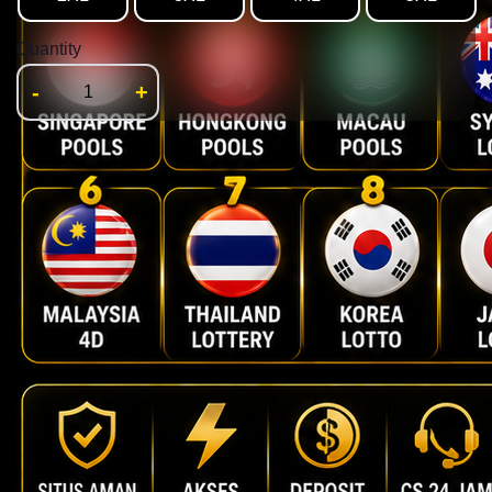
Quantity
-
+