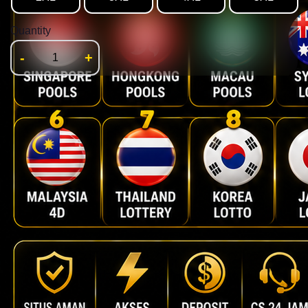
Quantity
-
+