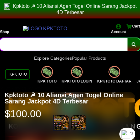
Kpktoto ☭ 10 Aliansi Agen Togel Online Sarang Jackpot
4D Terbesar
Cart
Shop
Account
Explore Categories
Popular Products
KPKTOTO
KPK TOTO
KPKTOTO LOGIN
KPKTOTO DAFTAR
J
Kpktoto ☭ 10 Aliansi Agen Togel Online
Sarang Jackpot 4D Terbesar
$100.00
`2