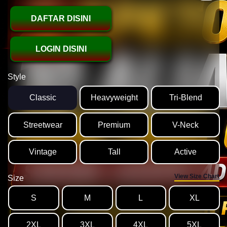
DAFTAR DISINI
LOGIN DISINI
Style
Classic
Heavyweight
Tri-Blend
Streetwear
Premium
V-Neck
Vintage
Tall
Active
View Size Chart
Size
S
M
L
XL
2XL
3XL
4XL
5XL