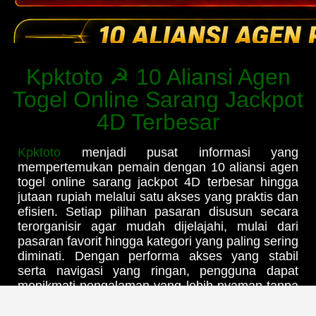
Kpktoto ☭ 10 Aliansi Agen
Togel Online Sarang Jackpot
4D Terbesar
Kpktoto
menjadi pusat informasi yang
mempertemukan pemain dengan 10 aliansi agen
togel online sarang jackpot 4D terbesar hingga
jutaan rupiah melalui satu akses yang praktis dan
efisien. Setiap pilihan pasaran disusun secara
terorganisir agar mudah dijelajahi, mulai dari
pasaran favorit hingga kategori yang paling sering
diminati. Dengan performa akses yang stabil
serta navigasi yang ringan, pengguna dapat
menikmati pengalaman yang lebih nyaman tanpa
harus berpindah-pindah situs untuk mencari
informasi yang dibutuhkan.