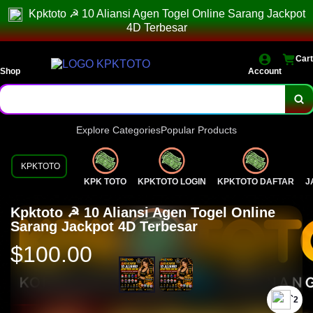
Kpktoto ☭ 10 Aliansi Agen Togel Online Sarang Jackpot
4D Terbesar
Cart
Shop
Account
Explore Categories
Popular Products
KPKTOTO
KPK TOTO
KPKTOTO LOGIN
KPKTOTO DAFTAR
J
Kpktoto ☭ 10 Aliansi Agen Togel Online
Sarang Jackpot 4D Terbesar
$100.00
`2