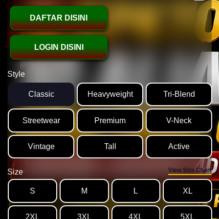
DAFTAR DISINI
LOGIN DISINI
Style
Classic
Heavyweight
Tri-Blend
Streetwear
Premium
V-Neck
Vintage
Tall
Active
View Size Chart
Size
S
M
L
XL
2XL
3XL
4XL
5XL