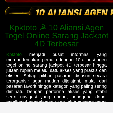
Kpktoto ☭ 10 Aliansi Agen
Togel Online Sarang Jackpot
4D Terbesar
Kpktoto
menjadi pusat informasi yang
mempertemukan pemain dengan 10 aliansi agen
togel online sarang jackpot 4D terbesar hingga
jutaan rupiah melalui satu akses yang praktis dan
efisien. Setiap pilihan pasaran disusun secara
terorganisir agar mudah dijelajahi, mulai dari
pasaran favorit hingga kategori yang paling sering
diminati. Dengan performa akses yang stabil
serta navigasi yang ringan, pengguna dapat
menikmati pengalaman yang lebih nyaman tanpa
harus berpindah-pindah situs untuk mencari
informasi yang dibutuhkan.