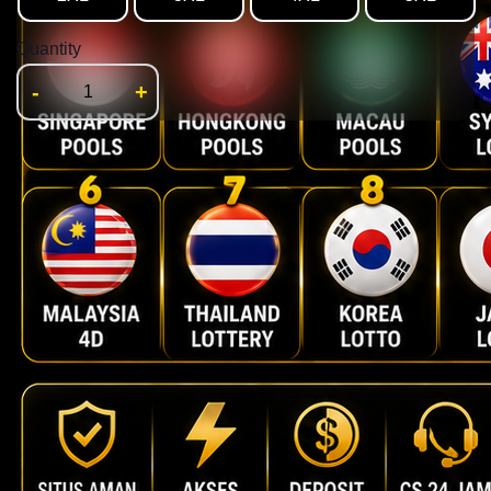
Quantity
-
+