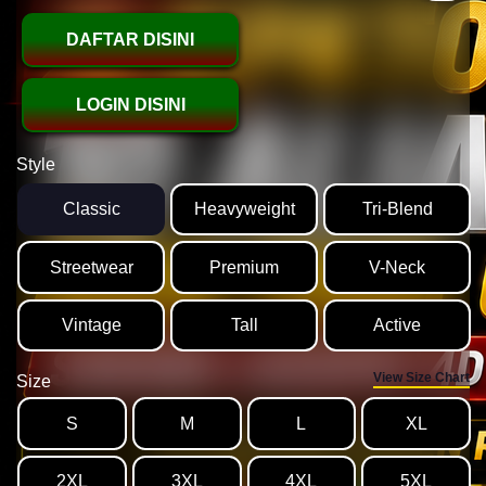
DAFTAR DISINI
LOGIN DISINI
Style
Classic
Heavyweight
Tri-Blend
Streetwear
Premium
V-Neck
Vintage
Tall
Active
View Size Chart
Size
S
M
L
XL
2XL
3XL
4XL
5XL