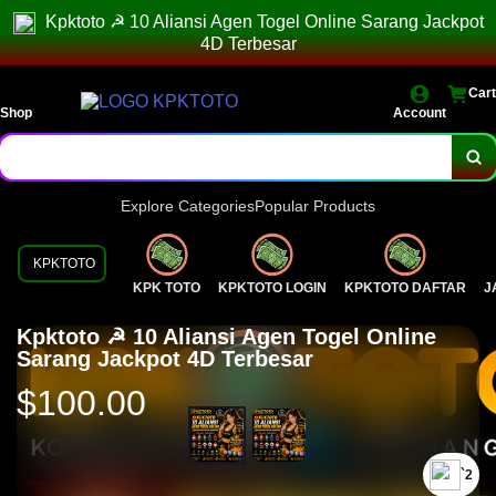
Kpktoto ☭ 10 Aliansi Agen Togel Online Sarang Jackpot
4D Terbesar
Cart
Shop
Account
Explore Categories
Popular Products
KPKTOTO
KPK TOTO
KPKTOTO LOGIN
KPKTOTO DAFTAR
J
Kpktoto ☭ 10 Aliansi Agen Togel Online
Sarang Jackpot 4D Terbesar
$100.00
`2