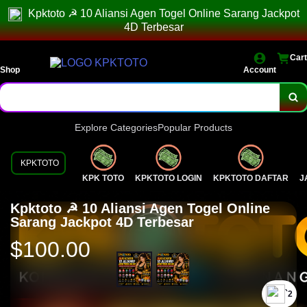
Kpktoto ☭ 10 Aliansi Agen Togel Online Sarang Jackpot
4D Terbesar
Cart
Shop
Account
Explore Categories
Popular Products
KPKTOTO
KPK TOTO
KPKTOTO LOGIN
KPKTOTO DAFTAR
J
Kpktoto ☭ 10 Aliansi Agen Togel Online
Sarang Jackpot 4D Terbesar
$100.00
`2