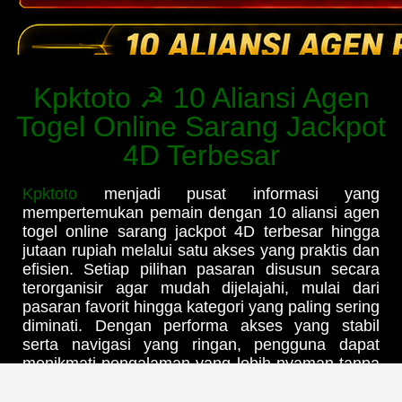
Kpktoto ☭ 10 Aliansi Agen
Togel Online Sarang Jackpot
4D Terbesar
Kpktoto
menjadi pusat informasi yang
mempertemukan pemain dengan 10 aliansi agen
togel online sarang jackpot 4D terbesar hingga
jutaan rupiah melalui satu akses yang praktis dan
efisien. Setiap pilihan pasaran disusun secara
terorganisir agar mudah dijelajahi, mulai dari
pasaran favorit hingga kategori yang paling sering
diminati. Dengan performa akses yang stabil
serta navigasi yang ringan, pengguna dapat
menikmati pengalaman yang lebih nyaman tanpa
harus berpindah-pindah situs untuk mencari
informasi yang dibutuhkan.