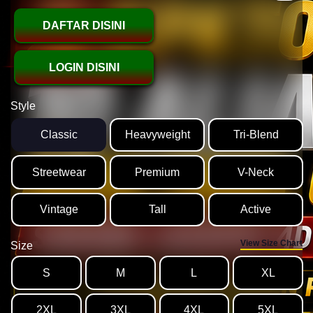
DAFTAR DISINI
LOGIN DISINI
Style
Classic
Heavyweight
Tri-Blend
Streetwear
Premium
V-Neck
Vintage
Tall
Active
View Size Chart
Size
S
M
L
XL
2XL
3XL
4XL
5XL