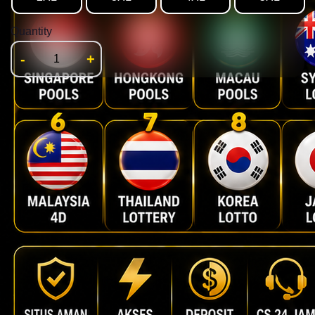
Quantity
-
+