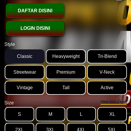
DAFTAR DISINI
LOGIN DISINI
Style
Classic
Heavyweight
Tri-Blend
Streetwear
Premium
V-Neck
Vintage
Tall
Active
View Size Chart
Size
S
M
L
XL
2XL
3XL
4XL
5XL