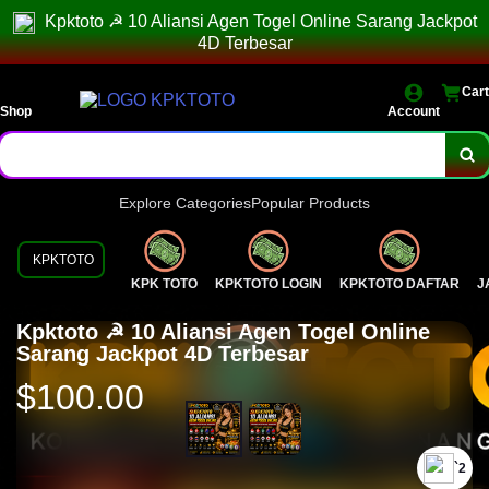
Kpktoto ☭ 10 Aliansi Agen Togel Online Sarang Jackpot
4D Terbesar
Cart
Shop
Account
Explore Categories
Popular Products
KPKTOTO
KPK TOTO
KPKTOTO LOGIN
KPKTOTO DAFTAR
J
Kpktoto ☭ 10 Aliansi Agen Togel Online
Sarang Jackpot 4D Terbesar
$100.00
`2